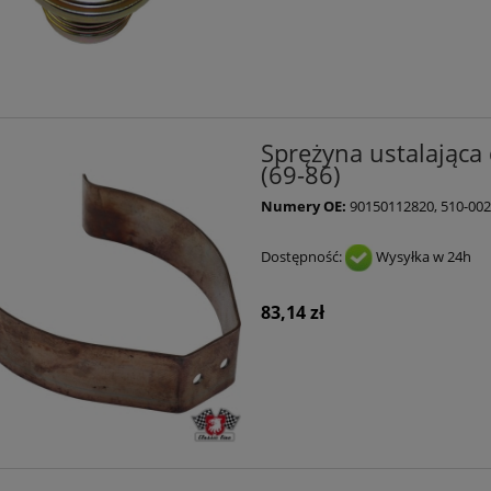
Sprężyna ustalająca 
(69-86)
Numery OE:
90150112820, 510-002
Dostępność:
Wysyłka w 24h
83,14 zł