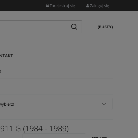
Zarejestruj się
Zaloguj się
(PUSTY)
NTAKT
)
wybierz)
1 G (1984 - 1989)