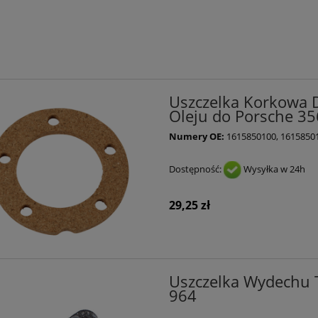
Uszczelka Korkowa D
Oleju do Porsche 356
Numery OE:
1615850100, 1615850
Dostępność:
Wysyłka w 24h
29,25 zł
Uszczelka Wydechu T
964