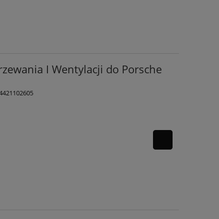
zewania I Wentylacji do Porsche
64421102605