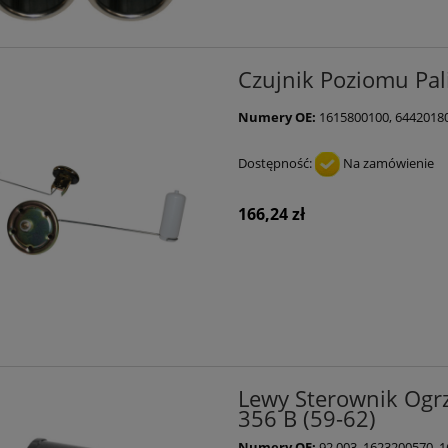
Czujnik Poziomu Pal
Numery OE:
1615800100, 6442018
Dostępność:
Na zamówienie
166,24 zł
Lewy Sterownik Ogrz
356 B (59-62)
Numery OE:
92.003, 1623200570, 