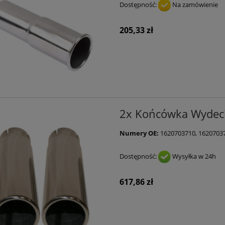
Dostępność:
Na zamówienie
205,33 zł
2x Końcówka Wydech
Numery OE:
1620703710, 16207037
Dostępność:
Wysyłka w 24h
617,86 zł