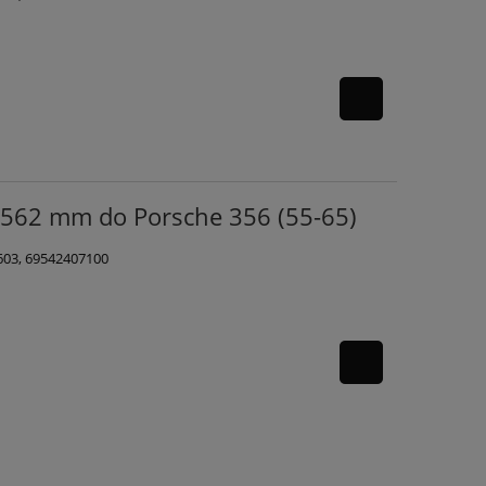
1562 mm do Porsche 356 (55-65)
603, 69542407100