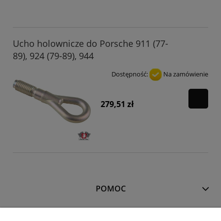
Ucho holownicze do Porsche 911 (77-
89), 924 (79-89), 944
Dostępność:
Na zamówienie
279,51 zł
POMOC