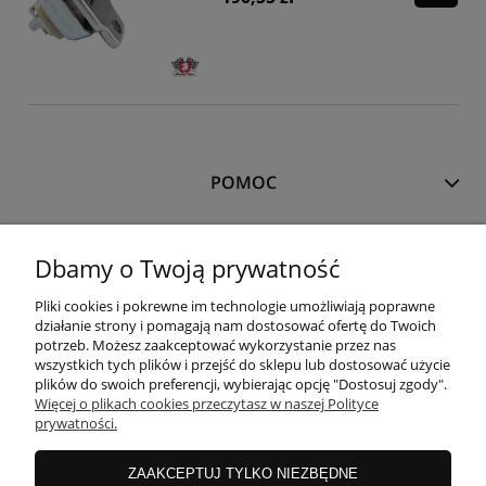
POMOC
MOJE KONTO
Dbamy o Twoją prywatność
Pliki cookies i pokrewne im technologie umożliwiają poprawne
PŁATNOŚCI I DOSTAWA
działanie strony i pomagają nam dostosować ofertę do Twoich
potrzeb. Możesz zaakceptować wykorzystanie przez nas
wszystkich tych plików i przejść do sklepu lub dostosować użycie
plików do swoich preferencji, wybierając opcję "Dostosuj zgody".
INFORMACJE
Więcej o plikach cookies przeczytasz w naszej Polityce
prywatności.
O NAS
ZAAKCEPTUJ TYLKO NIEZBĘDNE