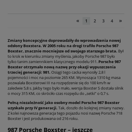
«
»
1
2
3
4
Zmiany koncepcyjne doprowadziły do wprowadzenia nowej
odsłony Boxstera. W 2005 roku na drogi trafiło Porsche 987
Boxster, znacznie mocniejsze od swojego starszego brata.
Był
to krok w kierunku zmiany myślenia, jakoby Porsche 987 było
tylko tanim zamiennikiem klasycznego modelu 911.
Porsche 987
Boxster otrzymało nową nazwę przy okazji wypuszczenia
trzeciej generacji: 981.
Osiągi tego cacka wynosiły 2,8 l
pojemności i moc na poziomie 265 KM. Wynosząca 1310 kg masa
pozwalała Boxsterowi III na rozpędzenie się do 100 km/h w
zaledwie 5,8 s. Jakby tego było mało, wersja Boxster S dostała silnik
o mocy 315 KM, co skróciło czas rozpędu do „setki” o 0,7 s.
Pełną niezależność jako osobny model Porsche 987 Boxster
uzyskało przy IV generacji.
Tak, doszło do kolejnej zmiany nazwy.
Z kolei najnowsza generacja tego pojazdu nosi nazwę Porsche 718
Boxster i jest produkowana od 216 roku.
987 Porsche Boxster – jeszcze