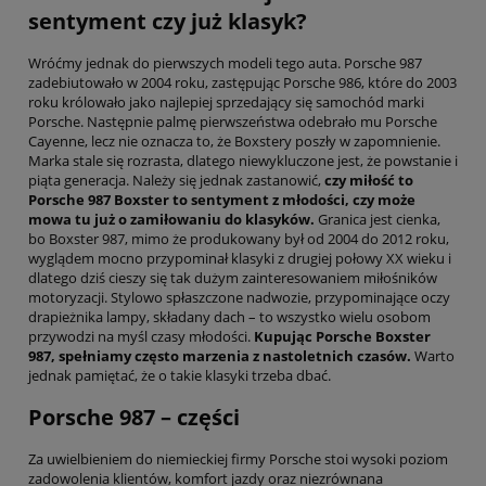
sentyment czy już klasyk?
Wróćmy jednak do pierwszych modeli tego auta. Porsche 987
zadebiutowało w 2004 roku, zastępując Porsche 986, które do 2003
roku królowało jako najlepiej sprzedający się samochód marki
Porsche. Następnie palmę pierwszeństwa odebrało mu Porsche
Cayenne, lecz nie oznacza to, że Boxstery poszły w zapomnienie.
Marka stale się rozrasta, dlatego niewykluczone jest, że powstanie i
piąta generacja. Należy się jednak zastanowić,
czy miłość to
Porsche 987 Boxster to sentyment z młodości, czy może
mowa tu już o zamiłowaniu do klasyków.
Granica jest cienka,
bo Boxster 987, mimo że produkowany był od 2004 do 2012 roku,
wyglądem mocno przypominał klasyki z drugiej połowy XX wieku i
dlatego dziś cieszy się tak dużym zainteresowaniem miłośników
motoryzacji. Stylowo spłaszczone nadwozie, przypominające oczy
drapieżnika lampy, składany dach – to wszystko wielu osobom
przywodzi na myśl czasy młodości.
Kupując Porsche Boxster
987, spełniamy często marzenia z nastoletnich czasów.
Warto
jednak pamiętać, że o takie klasyki trzeba dbać.
Porsche 987 – części
Za uwielbieniem do niemieckiej firmy Porsche stoi wysoki poziom
zadowolenia klientów, komfort jazdy oraz niezrównana