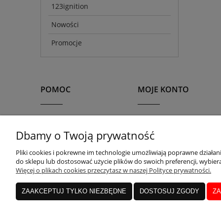
123ignition
Nowości
Promocje
POMOC
MOJE KONTO
Często zadawane pytania
Twoje zamówienia
Dbamy o Twoją prywatność
Zwroty i reklamacje
Ustawienia konta
Regulamin
Przechowalnia
Pliki cookies i pokrewne im technologie umożliwiają poprawne działa
do sklepu lub dostosować użycie plików do swoich preferencji, wybiera
Więcej o plikach cookies przeczytasz w naszej Polityce prywatności.
ZAAKCEPTUJ TYLKO NIEZBĘDNE
DOSTOSUJ ZGODY
ZA