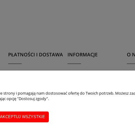
PŁATNOŚCI I DOSTAWA
INFORMACJE
O 
Formy płatności
Polityka prywatności
Kont
Czas i koszty dostawy
Katalog części
O n
nie strony i pomagają nam dostosować ofertę do Twoich potrzeb. Możesz zaa
jąc opcję "Dostosuj zgody".
AKCEPTUJ WSZYSTKIE