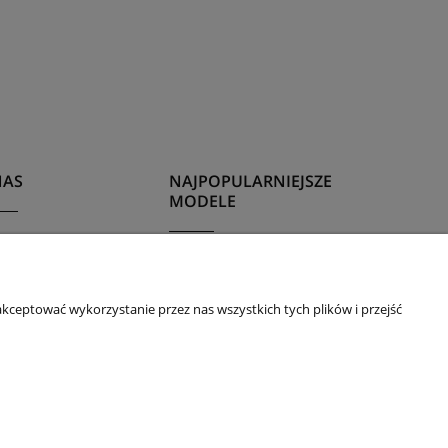
NAS
NAJPOPULARNIEJSZE
MODELE
akt i dane firmy
Porsche 911
as
Porsche 912
kceptować wykorzystanie przez nas wszystkich tych plików i przejść
Porsche 914
Porsche 993
Porsche 997
Akcesoria