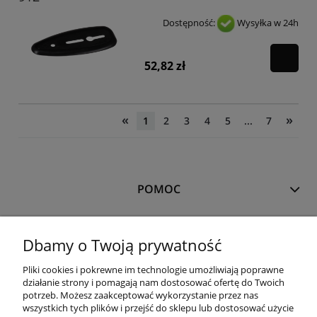
Dostępność:
Wysyłka w 24h
52,82 zł
«
»
1
2
3
4
5
...
7
POMOC
MOJE KONTO
Dbamy o Twoją prywatność
Pliki cookies i pokrewne im technologie umożliwiają poprawne
PŁATNOŚCI I DOSTAWA
działanie strony i pomagają nam dostosować ofertę do Twoich
potrzeb. Możesz zaakceptować wykorzystanie przez nas
wszystkich tych plików i przejść do sklepu lub dostosować użycie