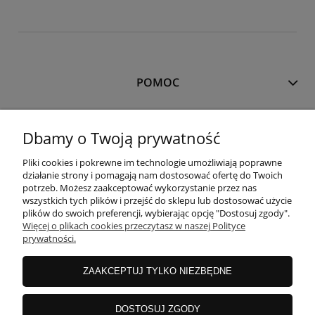
POMOC
MOJE KONTO
Dbamy o Twoją prywatność
Pliki cookies i pokrewne im technologie umożliwiają poprawne
PŁATNOŚCI I DOSTAWA
działanie strony i pomagają nam dostosować ofertę do Twoich
potrzeb. Możesz zaakceptować wykorzystanie przez nas
wszystkich tych plików i przejść do sklepu lub dostosować użycie
plików do swoich preferencji, wybierając opcję "Dostosuj zgody".
INFORMACJE
Więcej o plikach cookies przeczytasz w naszej Polityce
prywatności.
O NAS
ZAAKCEPTUJ TYLKO NIEZBĘDNE
DOSTOSUJ ZGODY