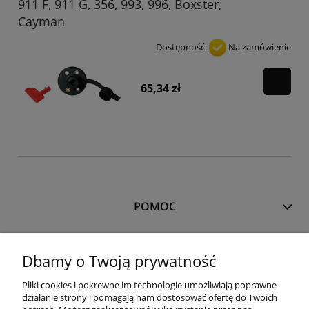
911 F, 911 G, 356, 993, 996, Boxster,
Cayman
Dostępność:
Na zamówienie
65,34 zł
POMOC
MOJE KONTO
Dbamy o Twoją prywatność
Pliki cookies i pokrewne im technologie umożliwiają poprawne
PŁATNOŚCI I DOSTAWA
działanie strony i pomagają nam dostosować ofertę do Twoich