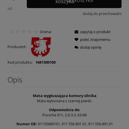
DO KOSZYKA
szt.
dodaj do przechowalni
Ocena:
zapytaj o produkt
poleć znajomemu
Producent:
dodaj opinię
Kod produktu:
1681300100
Opis
Mata wygłuszająca komory silnika
Mata wykonana z czarnej pianki.
Odpowiednia do:
Porsche 911, 2.0-3.3, 63-89
Numer OE:
91155689101, 911 556 891 01, 911.556.891.01