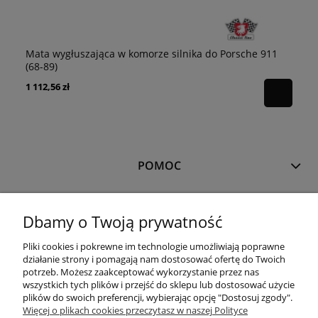
Mata wygłuszająca w komorze silnika do Porsche 911
(68-89)
1 112,56 zł
POMOC
MOJE KONTO
Dbamy o Twoją prywatność
Pliki cookies i pokrewne im technologie umożliwiają poprawne
PŁATNOŚCI I DOSTAWA
działanie strony i pomagają nam dostosować ofertę do Twoich
potrzeb. Możesz zaakceptować wykorzystanie przez nas
wszystkich tych plików i przejść do sklepu lub dostosować użycie
plików do swoich preferencji, wybierając opcję "Dostosuj zgody".
INFORMACJE
Więcej o plikach cookies przeczytasz w naszej Polityce